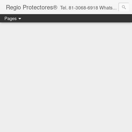
Regio Protectores®
Tel. 81-3068-6918 WhatsApp 81-2636-2823 / 33-1145-3780 cotizacionregioprotectores@gmail.com / regioprotectores@gmail.com https://www.facebook.com/RegioProtectores/
Pages