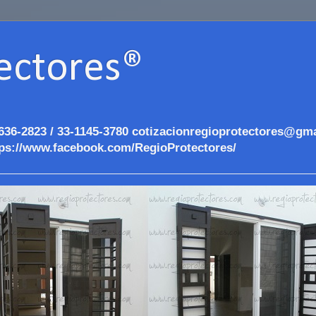
ectores®
636-2823 / 33-1145-3780 cotizacionregioprotectores@gma
ps://www.facebook.com/RegioProtectores/