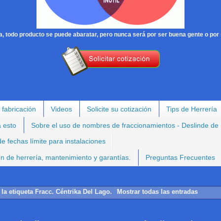
, todo producto se puede abaratar, pero nunca será por ser buena gente o por 
 fabricación
Videos
Solicite su cotización
Tips de Herrería
a esto
Sobre el uso de nombres de fraccionamientos - Deslinde de
e fechas límite para instalaciones
ión de herrería, mantenimiento y garantías.
Preguntas Frecuentes
 la etiqueta
Fracc. Céntrika Del Lago
.
Mostrar todas las entradas