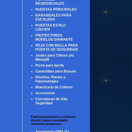
RESIDENCIALES
PUERTAS PRINCIPALES
BARANDALES PARA
ESCALERA
PUERTAS ESTILO
LOUVER
PROTECTORES
MODELOS DIAMANTE
REJA CON MALLA PARA
PUERTA DE SEGURIDAD
Jaulas para Climas y/o
Minisplit
Picos para barda
Canastillas para Basura
Diseños, Planos y
Fotomontajes
Muestrario de Colores
Accesorios
Cerraduras de Alta
Seguridad
Fraccionamientos y colonias
donde hemos instalado
nuestros proyectos
Aeropuerto OMA
(1)