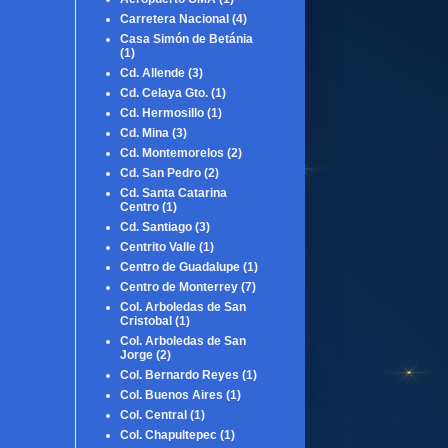
Carretera Nacional
(4)
Casa Simón de Betánia
(1)
Cd. Allende
(3)
Cd. Celaya Gto.
(1)
Cd. Hermosillo
(1)
Cd. Mina
(3)
Cd. Montemorelos
(2)
Cd. San Pedro
(2)
Cd. Santa Catarina
Centro
(1)
Cd. Santiago
(3)
Centrito Valle
(1)
Centro de Guadalupe
(1)
Centro de Monterrey
(7)
Col. Arboledas de San
Cristobal
(1)
Col. Arboledas de San
Jorge
(2)
Col. Bernardo Reyes
(1)
Col. Buenos Aires
(1)
Col. Central
(1)
Col. Chapultepec
(1)