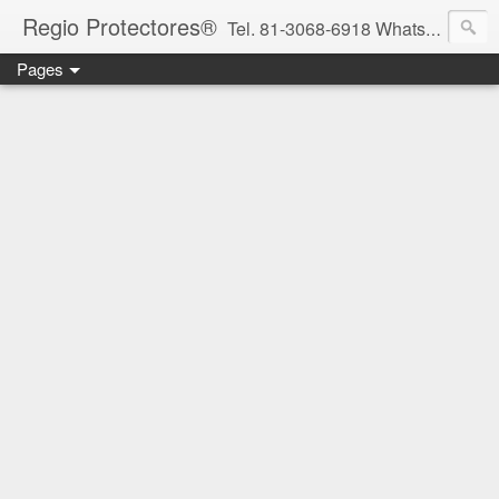
Regio Protectores®
Tel. 81-3068-6918 WhatsApp 81-2636-2823 / 33-1145-3780 cotizacionregioprotectores@gmail.com / regioprotectores@gmail.com https://www.facebook.com/RegioProtectores/
Pages