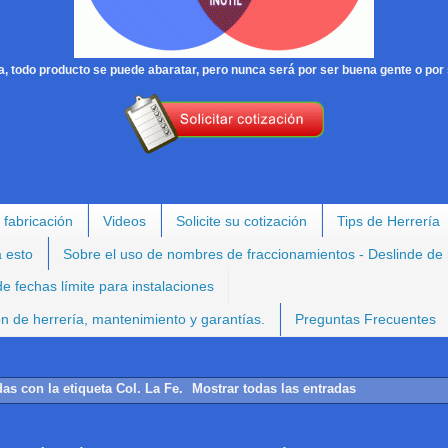
, todo producto se puede abaratar, pero nunca será por ser buena gente o por 
 fabricación
Videos
Solicite su cotización
Tips de Herrería
a esto
Sobre el uso de nombres de fraccionamientos - Deslinde de
e fechas límite para instalaciones
ión de herrería, mantenimiento y garantías.
Preguntas Frecuentes
das con la etiqueta
Col. La Fe
.
Mostrar todas las entradas