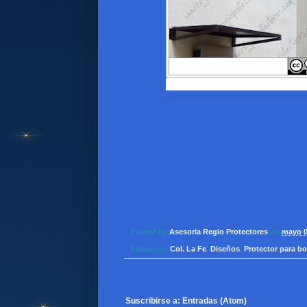
Posted by
Asesoria Regio Protectores
on
mayo 0
Etiquetas:
Col. La Fe
,
Diseños
,
Protector para bo
Suscribirse a:
Entradas (Atom)