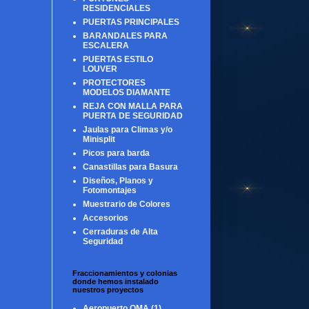
RESIDENCIALES
PUERTAS PRINCIPALES
BARANDALES PARA
ESCALERA
PUERTAS ESTILO
LOUVER
PROTECTORES
MODELOS DIAMANTE
REJA CON MALLA PARA
PUERTA DE SEGURIDAD
Jaulas para Climas y/o
Minisplit
Picos para barda
Canastillas para Basura
Diseños, Planos y
Fotomontajes
Muestrario de Colores
Accesorios
Cerraduras de Alta
Seguridad
Fraccionamientos y colonias
donde hemos instalado
nuestros proyectos
Aeropuerto OMA
(1)