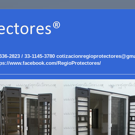
ectores®
636-2823 / 33-1145-3780 cotizacionregioprotectores@gma
ps://www.facebook.com/RegioProtectores/