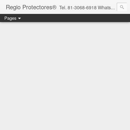
Regio Protectores®
Tel. 81-3068-6918 WhatsApp 81-2636-2823 / 33-1145-3780 cotizacionregioprotectores@gmail.com / regioprotectores@gmail.com https://www.facebook.com/RegioProtectores/
Pages