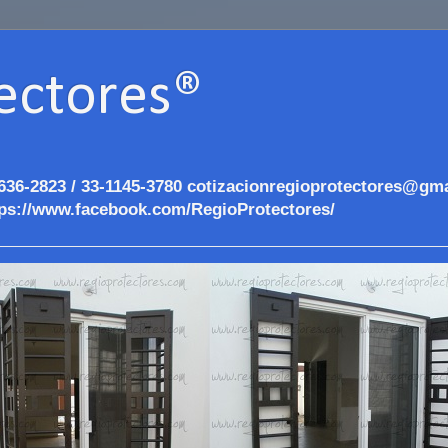
ectores®
636-2823 / 33-1145-3780 cotizacionregioprotectores@gma
ps://www.facebook.com/RegioProtectores/