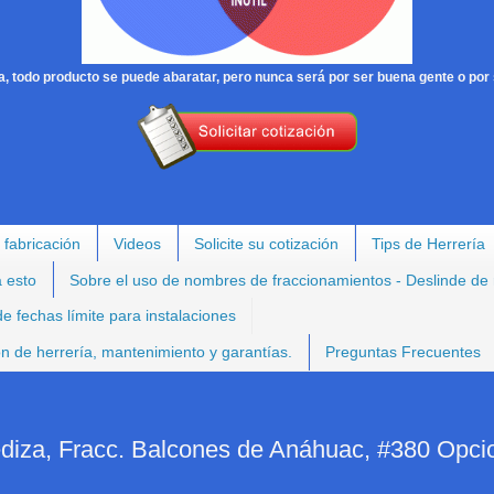
, todo producto se puede abaratar, pero nunca será por ser buena gente o por 
 fabricación
Videos
Solicite su cotización
Tips de Herrería
a esto
Sobre el uso de nombres de fraccionamientos - Deslinde de
e fechas límite para instalaciones
ión de herrería, mantenimiento y garantías.
Preguntas Frecuentes
ediza, Fracc. Balcones de Anáhuac, #380 Opci