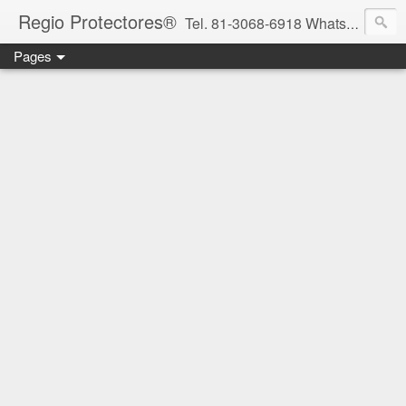
Regio Protectores®
Tel. 81-3068-6918 WhatsApp 81-2636-2823 / 33-1145-3780 cotizacionregioprotectores@gmail.com / regioprotectores@gmail.com https://www.facebook.com/RegioProtectores/
Pages