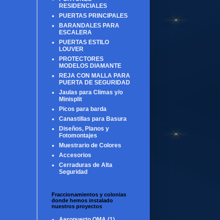
RESIDENCIALES
PUERTAS PRINCIPALES
BARANDALES PARA
ESCALERA
PUERTAS ESTILO
LOUVER
PROTECTORES
MODELOS DIAMANTE
REJA CON MALLA PARA
PUERTA DE SEGURIDAD
Jaulas para Climas y/o
Minisplit
Picos para barda
Canastillas para Basura
Diseños, Planos y
Fotomontajes
Muestrario de Colores
Accesorios
Cerraduras de Alta
Seguridad
Fraccionamientos y colonias
donde hemos instalado
nuestros proyectos
Aeropuerto OMA
(1)