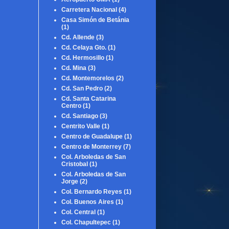
Carretera Nacional
(4)
Casa Simón de Betánia
(1)
Cd. Allende
(3)
Cd. Celaya Gto.
(1)
Cd. Hermosillo
(1)
Cd. Mina
(3)
Cd. Montemorelos
(2)
Cd. San Pedro
(2)
Cd. Santa Catarina
Centro
(1)
Cd. Santiago
(3)
Centrito Valle
(1)
Centro de Guadalupe
(1)
Centro de Monterrey
(7)
Col. Arboledas de San
Cristobal
(1)
Col. Arboledas de San
Jorge
(2)
Col. Bernardo Reyes
(1)
Col. Buenos Aires
(1)
Col. Central
(1)
Col. Chapultepec
(1)