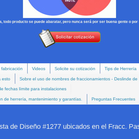
, todo producto se puede abaratar, pero nunca será por ser buena gente o por 
 fabricación
Videos
Solicite su cotización
Tips de Herrería
a esto
Sobre el uso de nombres de fraccionamientos - Deslinde de
e fechas límite para instalaciones
ión de herrería, mantenimiento y garantías.
Preguntas Frecuentes
sta de Diseño #1277 ubicados en el Fracc. Pa