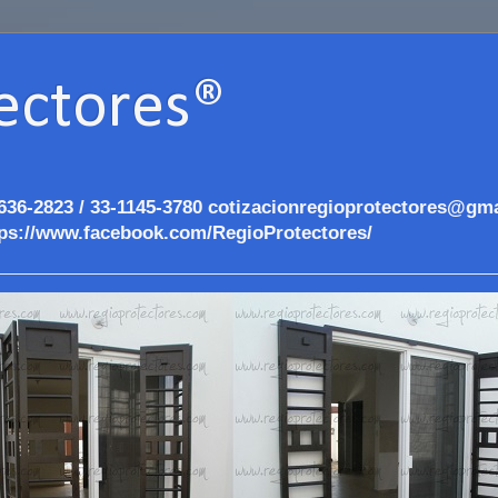
ectores®
636-2823 / 33-1145-3780 cotizacionregioprotectores@gma
ps://www.facebook.com/RegioProtectores/