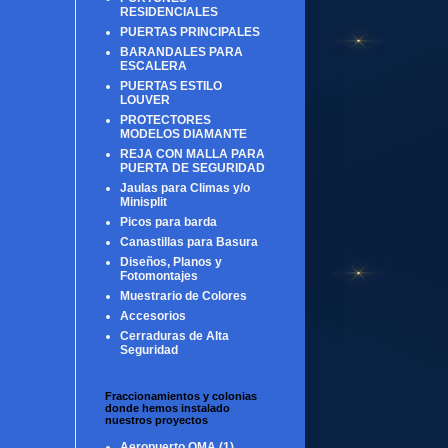
RESIDENCIALES
PUERTAS PRINCIPALES
BARANDALES PARA
ESCALERA
PUERTAS ESTILO
LOUVER
PROTECTORES
MODELOS DIAMANTE
REJA CON MALLA PARA
PUERTA DE SEGURIDAD
Jaulas para Climas y/o
Minisplit
Picos para barda
Canastillas para Basura
Diseños, Planos y
Fotomontajes
Muestrario de Colores
Accesorios
Cerraduras de Alta
Seguridad
Fraccionamientos y colonias
donde hemos instalado
nuestros proyectos
Aeropuerto OMA
(1)