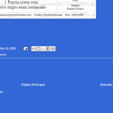
bre 11, 2015
tores
Página Principal
Entrada 
m)