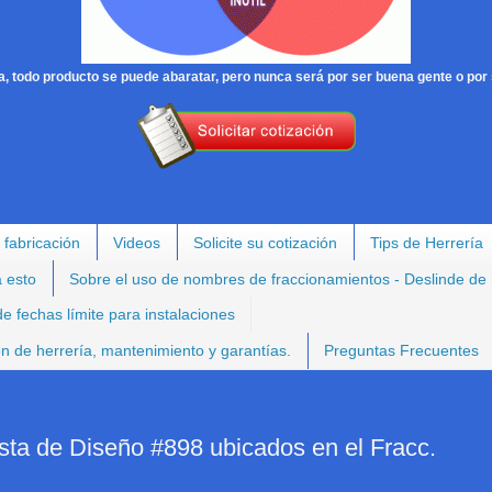
, todo producto se puede abaratar, pero nunca será por ser buena gente o por 
 fabricación
Videos
Solicite su cotización
Tips de Herrería
a esto
Sobre el uso de nombres de fraccionamientos - Deslinde de
e fechas límite para instalaciones
ión de herrería, mantenimiento y garantías.
Preguntas Frecuentes
sta de Diseño #898 ubicados en el Fracc.