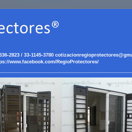
ectores®
636-2823 / 33-1145-3780 cotizacionregioprotectores@gma
ps://www.facebook.com/RegioProtectores/