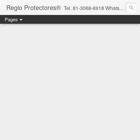
Regio Protectores®
Tel. 81-3068-6918 WhatsApp 81-2636-2823 / 33-1145-3780 cotizacionregioprotectores@gmail.com / regioprotectores@gmail.com https://www.facebook.com/RegioProtectores/
Pages