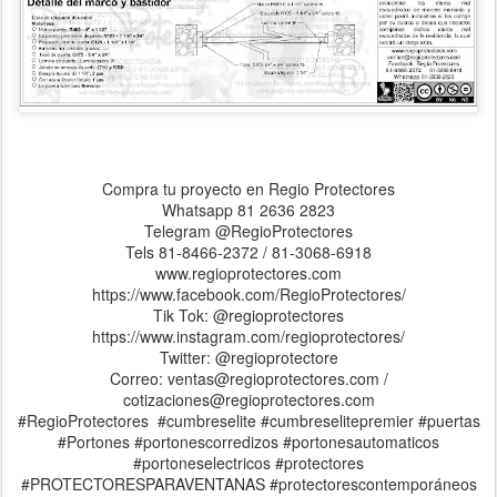
Compra tu proyecto en Regio Protectores
Whatsapp 81 2636 2823
Telegram @RegioProtectores
Tels 81-8466-2372 / 81-3068-6918
www.regioprotectores.com
https://www.facebook.com/RegioProtectores/
Tik Tok: @regioprotectores
https://www.instagram.com/regioprotectores/
Twitter: @regioprotectore
Correo: ventas@regioprotectores.com /
cotizaciones@regioprotectores.com
#RegioProtectores #cumbreselite #cumbreselitepremier #puertas
#Portones #portonescorredizos #portonesautomaticos
#portoneselectricos #protectores
#PROTECTORESPARAVENTANAS #protectorescontemporáneos