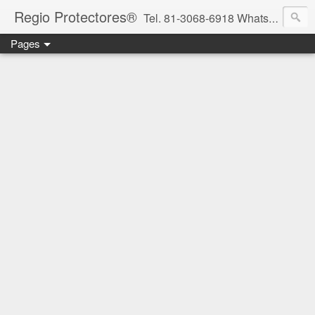
Regio Protectores®
Tel. 81-3068-6918 WhatsApp 81-2636-2823 / 33-1145-3780 cotizacionregioprotectores@gmail.com / regioprotectores@gmail.com https://www.facebook.com/RegioProtectores/
Pages