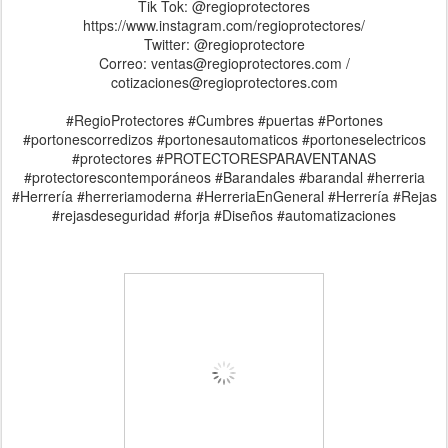
Tik Tok: @regioprotectores
https://www.instagram.com/regioprotectores/
Twitter: @regioprotectore
Correo: ventas@regioprotectores.com /
cotizaciones@regioprotectores.com
#RegioProtectores #Cumbres #puertas #Portones
#portonescorredizos #portonesautomaticos #portoneselectricos
#protectores #PROTECTORESPARAVENTANAS
#protectorescontemporáneos #Barandales #barandal #herreria
#Herrería #herreriamoderna #HerreriaEnGeneral #Herrería #Rejas
#rejasdeseguridad #forja #Diseños #automatizaciones