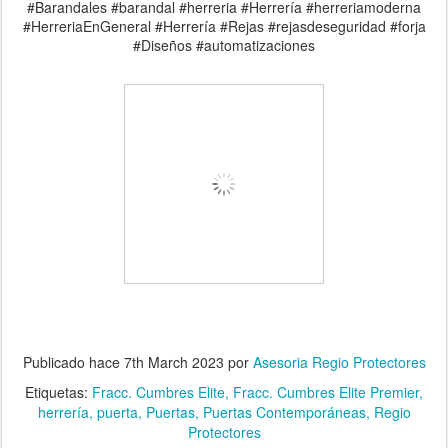
#Barandales #barandal #herreria #Herrería #herreriamoderna
#HerreriaEnGeneral #Herrería #Rejas #rejasdeseguridad #forja
#Diseños #automatizaciones
Publicado hace
7th March 2023
por
Asesoria Regio Protectores
Etiquetas:
Fracc. Cumbres Elite
Fracc. Cumbres Elite Premier
herrería
puerta
Puertas
Puertas Contemporáneas
Regio
Protectores