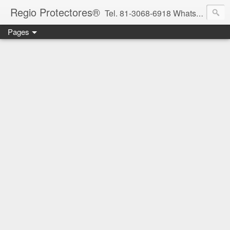
Regio Protectores®
Tel. 81-3068-6918 WhatsApp 81-2636-2823 / 33-1145-3780 cotizacionregioprotectores@gmail.com / regioprotectores@gmail.com https://www.facebook.com/RegioProtectores/
Pages