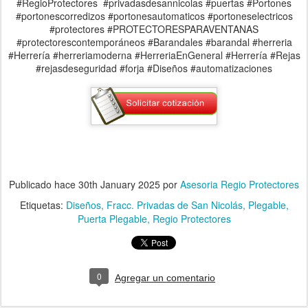
#RegioProtectores #privadasdesannicolas #puertas #Portones
#portonescorredizos #portonesautomaticos #portoneselectricos
#protectores #PROTECTORESPARAVENTANAS
#protectorescontemporáneos #Barandales #barandal #herreria
#Herrería #herreriamoderna #HerreriaEnGeneral #Herrería #Rejas
#rejasdeseguridad #forja #Diseños #automatizaciones
Publicado hace
30th January 2025
por
Asesoria Regio Protectores
Etiquetas:
Diseños
Fracc. Privadas de San Nicolás
Plegable
Puerta Plegable
Regio Protectores
0
Agregar un comentario