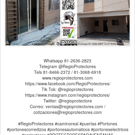
Whatsapp 81-2636-2823
Telegram @RegioProtectores
Tels 81-8466-2372 / 81-3068-6918
www.regioprotectores.com
https://www.facebook.com/RegioProtectores/
Tik Tok: @regioprotectores
https://www.instagram.com/regioprotectores/
Twitter: @regioprotectore
Correo: ventas@regioprotectores.com /
cotizaciones@regioprotectores.com
#RegioProtectores #caminoreal #puertas #Portones
#portonescorredizos #portonesautomaticos #portoneselectricos