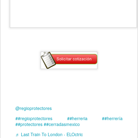
@regioprotectores
##regioprotectores
##herreria
##herrería
##protectores
##cerradasmexico
♬ Last Train To London - ELOctric