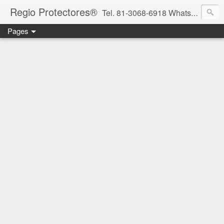
Regio Protectores®
Tel. 81-3068-6918 WhatsApp 81-2636-2823 / 33-1145-3780 cotizacionregioprotectores@gmail.com / regioprotectores@gmail.com https://www.facebook.com/RegioProtectores/
Pages