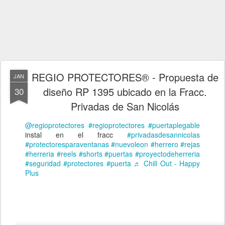
REGIO PROTECTORES® - Propuesta de
JAN
diseño RP 1395 ubicado en la Fracc.
30
Privadas de San Nicolás
@regioprotectores
#regioprotectores
#puertaplegable
instal en el fracc
#privadasdesannicolas
#protectoresparaventanas
#nuevoleon
#herrero
#rejas
#herreria
#reels
#shorts
#puertas
#proyectodeherreria
#seguridad
#protectores
#puerta
♬ Chill Out - Happy
Plus