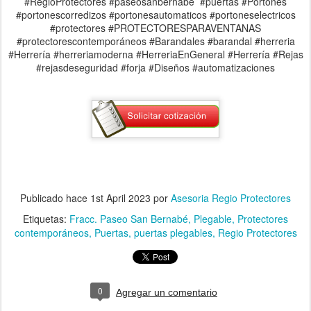
#RegioProtectores #paseosanbernabe #puertas #Portones
#portonescorredizos #portonesautomaticos #portoneselectricos
#protectores #PROTECTORESPARAVENTANAS
#protectorescontemporáneos #Barandales #barandal #herreria
#Herrería #herreriamoderna #HerreriaEnGeneral #Herrería #Rejas
#rejasdeseguridad #forja #Diseños #automatizaciones
Publicado hace
1st April 2023
por
Asesoria Regio Protectores
Etiquetas:
Fracc. Paseo San Bernabé
Plegable
Protectores
contemporáneos
Puertas
puertas plegables
Regio Protectores
0
Agregar un comentario