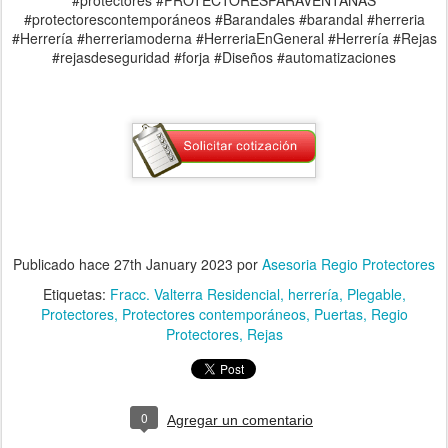
#protectores #PROTECTORESPARAVENTANAS
#protectorescontemporáneos #Barandales #barandal #herreria
#Herrería #herreriamoderna #HerreriaEnGeneral #Herrería #Rejas
#rejasdeseguridad #forja #Diseños #automatizaciones
Publicado hace
27th January 2023
por
Asesoria Regio Protectores
Etiquetas:
Fracc. Valterra Residencial
herrería
Plegable
Protectores
Protectores contemporáneos
Puertas
Regio
Protectores
Rejas
0
Agregar un comentario