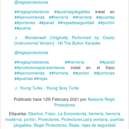
@regioprotectores
##regioprotectores
##puertasplegables
instal en
##laencomienda
##herrería
##herreria
##puertas
##portones
##parati
##rejasdeseguridad
##portón
##puerta
♬ Wonderwall (Originally Performed by Oasis)
[Instrumental Version] - Hit The Button Karaoke
@regioprotectores
##regioprotectores
##herrería
##parati
##protectoresparaventanas
instal en el fracc
##laencomienda
##herreria
##porton
##portones
##puertas
##rejas
♬ Young Turks - Young Sexy Turks
Publicado hace
12th February 2021
por
Asesoria Regio
Protectores
Etiquetas:
Diseños
Fracc. La Encomienda
herrería
herrería
moderna
portón
Protectores
Protectores para ventana
puertas
plegables
Regio Protectores
Rejas
rejas de seguridad