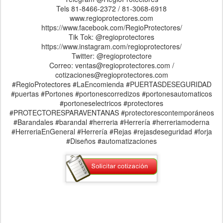
Tels 81-8466-2372 / 81-3068-6918
www.regioprotectores.com
https://www.facebook.com/RegioProtectores/
Tik Tok: @regioprotectores
https://www.instagram.com/regioprotectores/
Twitter: @regioprotectore
Correo: ventas@regioprotectores.com /
cotizaciones@regioprotectores.com
#RegioProtectores #LaEncomienda #PUERTASDESEGURIDAD
#puertas #Portones #portonescorredizos #portonesautomaticos
#portoneselectricos #protectores
#PROTECTORESPARAVENTANAS #protectorescontemporáneos
#Barandales #barandal #herreria #Herrería #herreriamoderna
#HerreriaEnGeneral #Herrería #Rejas #rejasdeseguridad #forja
#Diseños #automatizaciones