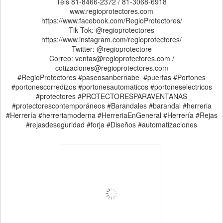
Tels 81-8466-2372 / 81-3068-6918
www.regioprotectores.com
https://www.facebook.com/RegioProtectores/
Tik Tok: @regioprotectores
https://www.instagram.com/regioprotectores/
Twitter: @regioprotectore
Correo: ventas@regioprotectores.com /
cotizaciones@regioprotectores.com
#RegioProtectores #paseosanbernabe #puertas #Portones
#portonescorredizos #portonesautomaticos #portoneselectricos
#protectores #PROTECTORESPARAVENTANAS
#protectorescontemporáneos #Barandales #barandal #herreria
#Herrería #herreriamoderna #HerreriaEnGeneral #Herrería #Rejas
#rejasdeseguridad #forja #Diseños #automatizaciones