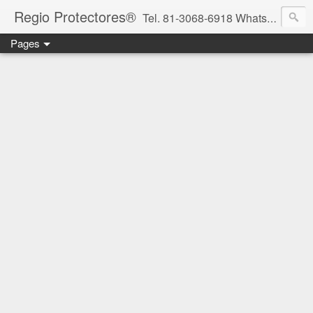
Regio Protectores®
Tel. 81-3068-6918 WhatsApp 81-2636-2823 / 33-1145-3780 cotizacionregioprotectores@gmail.com / regioprotectores@gmail.com https://www.facebook.com/RegioProtectores/
Pages