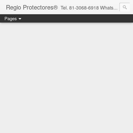
Regio Protectores®
Tel. 81-3068-6918 WhatsApp 81-2636-2823 / 33-1145-3780 cotizacionregioprotectores@gmail.com / regioprotectores@gmail.com https://www.facebook.com/RegioProtectores/
Pages