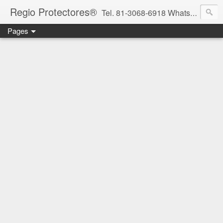
Regio Protectores®
Tel. 81-3068-6918 WhatsApp 81-2636-2823 / 33-1145-3780 cotizacionregioprotectores@gmail.com / regioprotectores@gmail.com https://www.facebook.com/RegioProtectores/
Pages