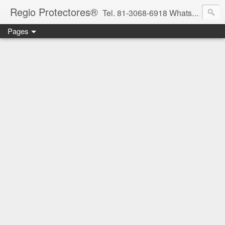
Regio Protectores®
Tel. 81-3068-6918 WhatsApp 81-2636-2823 / 33-1145-3780 cotizacionregioprotectores@gmail.com / regioprotectores@gmail.com https://www.facebook.com/RegioProtectores/
Pages