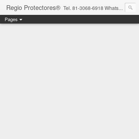
Regio Protectores®
Tel. 81-3068-6918 WhatsApp 81-2636-2823 / 33-1145-3780 cotizacionregioprotectores@gmail.com / regioprotectores@gmail.com https://www.facebook.com/RegioProtectores/
Pages