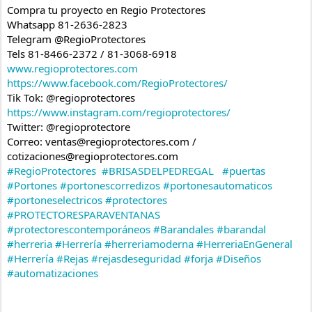
Compra tu proyecto en Regio Protectores
Whatsapp 81-2636-2823
Telegram @RegioProtectores
Tels 81-8466-2372 / 81-3068-6918
www.regioprotectores.com
https://www.facebook.com/RegioProtectores/
Tik Tok: @regioprotectores
https://www.instagram.com/regioprotectores/
Twitter: @regioprotectore
Correo: ventas@regioprotectores.com / 
cotizaciones@regioprotectores.com
#RegioProtectores
#BRISASDELPEDREGAL
#puertas
#Portones
#portonescorredizos
#portonesautomaticos
#portoneselectricos
#protectores
#PROTECTORESPARAVENTANAS
#protectorescontemporáneos
#Barandales
#barandal
#herreria
#Herrería
#herreriamoderna
#HerreriaEnGeneral
#Herrería
#Rejas
#rejasdeseguridad
#forja
#Diseños
#automatizaciones