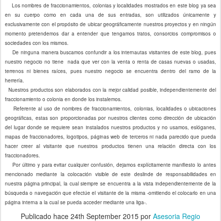
Los nombres de fraccionamientos, colonias y localidades mostrados en este blog ya sea
en su cuerpo como en cada una de sus entradas, son utilizados únicamente y
exclusivamente con el propósito de ubicar geográficamente nuestros proyectos y en ningún
momento pretendemos dar a entender que tengamos tratos, consorcios compromisos o
sociedades con los mismos.
De ninguna manera buscamos confundir a los internautas visitantes de este blog, pues
nuestro negocio no tiene nada que ver con la venta o renta de casas nuevas o usadas,
terrenos ni bienes raíces, pues nuestro negocio se encuentra dentro del ramo de la
herrería.
Nuestros productos son elaborados con la mejor calidad posible, independientemente del
fraccionamiento o colonia en donde los instalemos.
Referente al uso de nombres de fraccionamientos, colonias, localidades o ubicaciones
geográficas, estas son proporcionadas por nuestros clientes como dirección de ubicación
del lugar donde se requiere sean instalados nuestros productos y no usamos, eslóganes,
mapas de fraccionadores, logotipos, páginas web de terceros ni nada parecido que pueda
hacer creer al visitante que nuestros productos tienen una relación directa con los
fraccionadores.
Por último y para evitar cualquier confusión, dejamos explícitamente manifiesto lo antes
mencionado mediante la colocación visible de este deslinde de responsabilidades en
nuestra página principal, la cual siempre se encuentra a la vista independientemente de la
búsqueda o navegación que efectúe el visitante de la misma -omitiendo el colocarlo en una
página interna a la cual se pueda acceder mediante una liga-.
Publicado hace
24th September 2015
por
Asesoria Regio