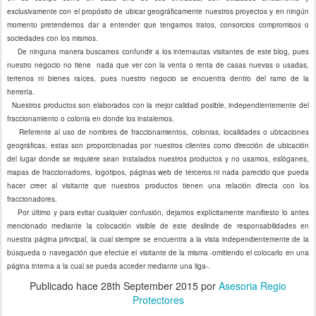
exclusivamente con el propósito de ubicar geográficamente nuestros proyectos y en ningún
momento pretendemos dar a entender que tengamos tratos, consorcios compromisos o
sociedades con los mismos.
De ninguna manera buscamos confundir a los internautas visitantes de este blog, pues
nuestro negocio no tiene nada que ver con la venta o renta de casas nuevas o usadas,
terrenos ni bienes raíces, pues nuestro negocio se encuentra dentro del ramo de la
herrería.
Nuestros productos son elaborados con la mejor calidad posible, independientemente del
fraccionamiento o colonia en donde los instalemos.
Referente al uso de nombres de fraccionamientos, colonias, localidades o ubicaciones
geográficas, estas son proporcionadas por nuestros clientes como dirección de ubicación
del lugar donde se requiere sean instalados nuestros productos y no usamos, eslóganes,
mapas de fraccionadores, logotipos, páginas web de terceros ni nada parecido que pueda
hacer creer al visitante que nuestros productos tienen una relación directa con los
fraccionadores.
Por último y para evitar cualquier confusión, dejamos explícitamente manifiesto lo antes
mencionado mediante la colocación visible de este deslinde de responsabilidades en
nuestra página principal, la cual siempre se encuentra a la vista independientemente de la
búsqueda o navegación que efectúe el visitante de la misma -omitiendo el colocarlo en una
página interna a la cual se pueda acceder mediante una liga-.
Publicado hace
28th September 2015
por
Asesoria Regio
Protectores