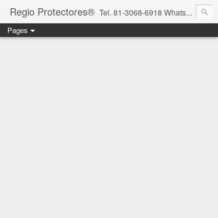
Regio Protectores®
Tel. 81-3068-6918 WhatsApp 81-2636-2823 / 33-1145-3780 cotizacionregioprotectores@gmail.com / regioprotectores@gmail.com https://www.facebook.com/RegioProtectores/
Pages