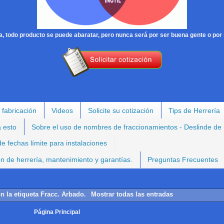
, todo producto se puede abaratar, pero nunca será por ser buena gente o por 
 fabricación
Videos
Solicite su cotización
Tips de Herrería
a esto
Sobre el uso de nombres de fraccionamientos - Deslinde de
e fechas límite para instalaciones
ión de herrería, mantenimiento y garantías.
Preguntas Frecuentes
n la etiqueta
Fracc. Arbado
.
Mostrar todas las entradas
Página Principal