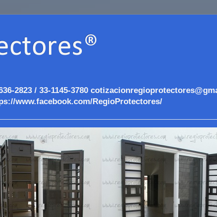
ectores®
636-2823 / 33-1145-3780 cotizacionregioprotectores@gma
ps://www.facebook.com/RegioProtectores/