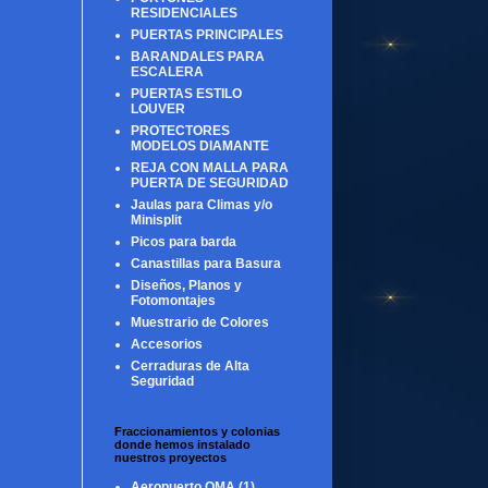
RESIDENCIALES
PUERTAS PRINCIPALES
BARANDALES PARA
ESCALERA
PUERTAS ESTILO
LOUVER
PROTECTORES
MODELOS DIAMANTE
REJA CON MALLA PARA
PUERTA DE SEGURIDAD
Jaulas para Climas y/o
Minisplit
Picos para barda
Canastillas para Basura
Diseños, Planos y
Fotomontajes
Muestrario de Colores
Accesorios
Cerraduras de Alta
Seguridad
Fraccionamientos y colonias
donde hemos instalado
nuestros proyectos
Aeropuerto OMA
(1)