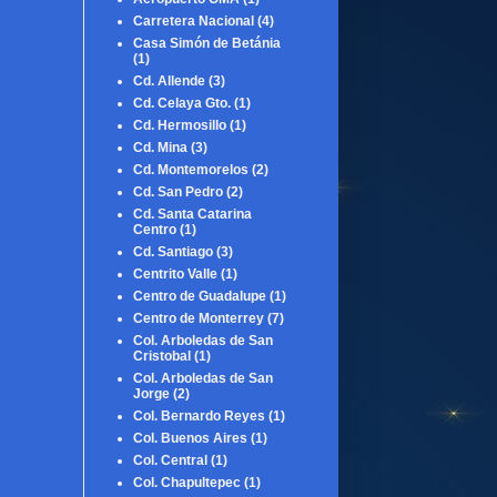
Carretera Nacional
(4)
Casa Simón de Betánia
(1)
Cd. Allende
(3)
Cd. Celaya Gto.
(1)
Cd. Hermosillo
(1)
Cd. Mina
(3)
Cd. Montemorelos
(2)
Cd. San Pedro
(2)
Cd. Santa Catarina
Centro
(1)
Cd. Santiago
(3)
Centrito Valle
(1)
Centro de Guadalupe
(1)
Centro de Monterrey
(7)
Col. Arboledas de San
Cristobal
(1)
Col. Arboledas de San
Jorge
(2)
Col. Bernardo Reyes
(1)
Col. Buenos Aires
(1)
Col. Central
(1)
Col. Chapultepec
(1)