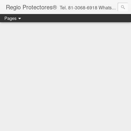
Regio Protectores®
Tel. 81-3068-6918 WhatsApp 81-2636-2823 / 33-1145-3780 cotizacionregioprotectores@gmail.com / regioprotectores@gmail.com https://www.facebook.com/RegioProtectores/
Pages