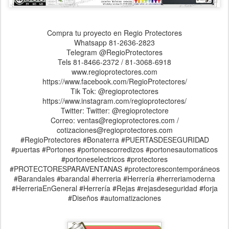
Compra tu proyecto en Regio Protectores
Whatsapp 81-2636-2823
Telegram @RegioProtectores
Tels 81-8466-2372 / 81-3068-6918
www.regioprotectores.com
https://www.facebook.com/RegioProtectores/
Tik Tok: @regioprotectores
https://www.instagram.com/regioprotectores/
Twitter: Twitter: @regioprotectore
Correo: ventas@regioprotectores.com /
cotizaciones@regioprotectores.com
#RegioProtectores #Bonaterra #PUERTASDESEGURIDAD
#puertas #Portones #portonescorredizos #portonesautomaticos
#portoneselectricos #protectores
#PROTECTORESPARAVENTANAS #protectorescontemporáneos
#Barandales #barandal #herreria #Herrería #herreriamoderna
#HerreriaEnGeneral #Herrería #Rejas #rejasdeseguridad #forja
#Diseños #automatizaciones