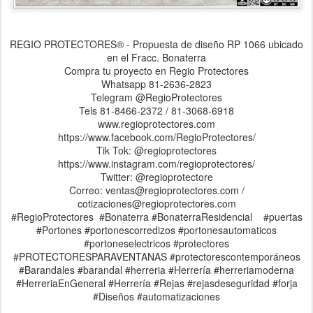
REGIO PROTECTORES® - Propuesta de diseño RP 1066 ubicado
en el Fracc. Bonaterra
Compra tu proyecto en Regio Protectores
Whatsapp 81-2636-2823
Telegram @RegioProtectores
Tels 81-8466-2372 / 81-3068-6918
www.regioprotectores.com
https://www.facebook.com/RegioProtectores/
Tik Tok: @regioprotectores
https://www.instagram.com/regioprotectores/
Twitter: @regioprotectore
Correo: ventas@regioprotectores.com /
cotizaciones@regioprotectores.com
#RegioProtectores #Bonaterra #BonaterraResidencial #puertas
#Portones #portonescorredizos #portonesautomaticos
#portoneselectricos #protectores
#PROTECTORESPARAVENTANAS #protectorescontemporáneos
#Barandales #barandal #herreria #Herrería #herreriamoderna
#HerreriaEnGeneral #Herrería #Rejas #rejasdeseguridad #forja
#Diseños #automatizaciones