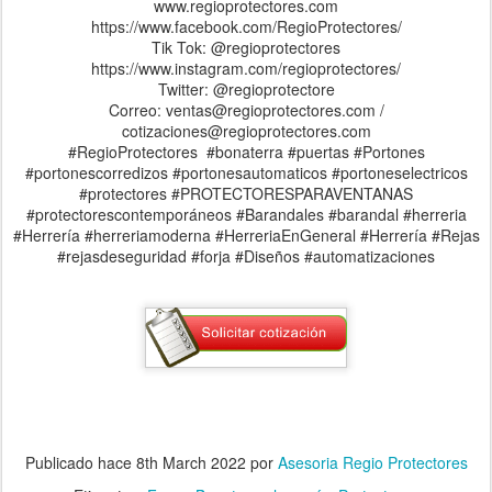
www.regioprotectores.com
https://www.facebook.com/RegioProtectores/
Tik Tok: @regioprotectores
https://www.instagram.com/regioprotectores/
Twitter: @regioprotectore
Correo: ventas@regioprotectores.com /
cotizaciones@regioprotectores.com
#RegioProtectores #bonaterra #puertas #Portones
#portonescorredizos #portonesautomaticos #portoneselectricos
#protectores #PROTECTORESPARAVENTANAS
#protectorescontemporáneos #Barandales #barandal #herreria
#Herrería #herreriamoderna #HerreriaEnGeneral #Herrería #Rejas
#rejasdeseguridad #forja #Diseños #automatizaciones
Publicado hace
8th March 2022
por
Asesoria Regio Protectores