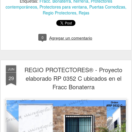
Etiquetas:
Fracc. Bonaterra
herrería
Protectores
contemporáneos
Protectores para ventana
Puertas Corredizas
Regio Protectores
Rejas
0
Agregar un comentario
REGIO PROTECTORES® - Proyecto
JUN
elaborado RP 0352 C ubicados en el
29
Fracc Bonaterra