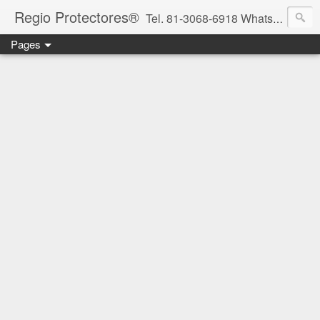
Regio Protectores®
Tel. 81-3068-6918 WhatsApp 81-2636-2823 / 33-1145-3780 cotizacionregioprotectores@gmail.com / regioprotectores@gmail.com https://www.facebook.com/RegioProtectores/
Pages