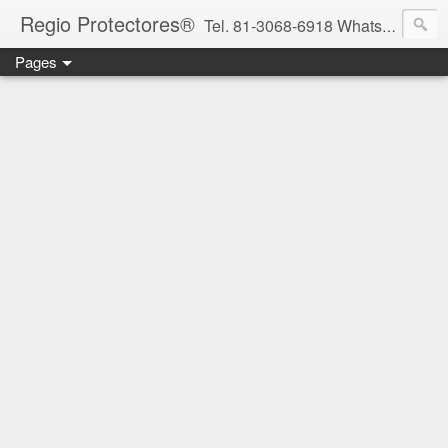
Regio Protectores®
Tel. 81-3068-6918 WhatsApp 81-2636-2823 / 33-1145-3780 cotizacionregioprotectores@gmail.com / regioprotectores@gmail.com https://www.facebook.com/RegioProtectores/
Pages