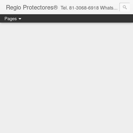
Regio Protectores®
Tel. 81-3068-6918 WhatsApp 81-2636-2823 / 33-1145-3780 cotizacionregioprotectores@gmail.com / regioprotectores@gmail.com https://www.facebook.com/RegioProtectores/
Pages