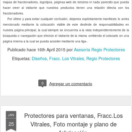
mapas de fraccionadores, logotipos, páginas web de terceros ni nada parecido que pueda
hacer creer al visitante que nuestros productos tienen una relación directa con los
fraccionadores.
Por último y para evitar cualquier confusión, dejamos explícitamente manifiesto lo antes
mencionado mediante la colocación visible de este deslinde de responsabilidades en
nuestra página principal, la cual siempre se encuentra a la vista independientemente de la
búsqueda o navegación que efectúe el visitante de la misma -omitiendo el colocarlo en una
página interna a la cual se pueda acceder mediante una liga-.
Publicado hace
16th April 2015
por
Asesoria Regio Protectores
Etiquetas:
Diseños
Fracc. Los Vitrales
Regio Protectores
0
Agregar un comentario
Protectores para ventanas, Fracc.Los
JAN
Vitrales, Foto montaje y plano de
25