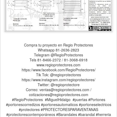
Compra tu proyecto en Regio Protectores
Whatsapp 81-2636-2823
Telegram @RegioProtectores
Tels 81-8466-2372 / 81-3068-6918
www.regioprotectores.com
https://www.facebook.com/RegioProtectores/
Tik Tok: @regioprotectores
https://www.instagram.com/regioprotectores/
Twitter: @regioprotectore
Correo: ventas@regioprotectores.com /
cotizaciones@regioprotectores.com
#RegioProtectores #MiguelHidalgo #puertas #Portones
#portonescorredizos #portonesautomaticos #portoneselectricos
#protectores #PROTECTORESPARAVENTANAS
#protectorescontemporáneos #Barandales #barandal #herreria