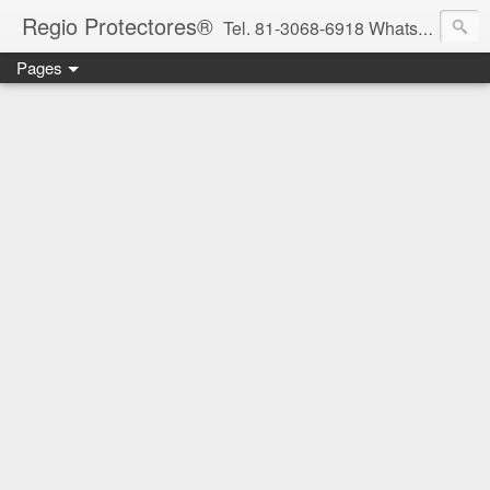
Regio Protectores®
Tel. 81-3068-6918 WhatsApp 81-2636-2823 / 33-1145-3780 cotizacionregioprotectores@gmail.com / regioprotectores@gmail.com https://www.facebook.com/RegioProtectores/
Pages