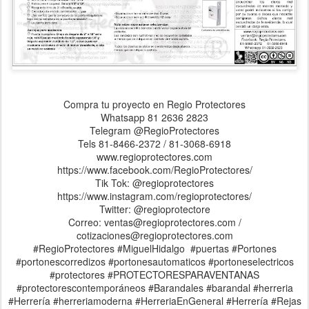
Compra tu proyecto en Regio Protectores
Whatsapp 81 2636 2823
Telegram @RegioProtectores
Tels 81-8466-2372 / 81-3068-6918
www.regioprotectores.com
https://www.facebook.com/RegioProtectores/
Tik Tok: @regioprotectores
https://www.instagram.com/regioprotectores/
Twitter: @regioprotectore
Correo: ventas@regioprotectores.com /
cotizaciones@regioprotectores.com
#RegioProtectores #MiguelHidalgo #puertas #Portones
#portonescorredizos #portonesautomaticos #portoneselectricos
#protectores #PROTECTORESPARAVENTANAS
#protectorescontemporáneos #Barandales #barandal #herreria
#Herrería #herreriamoderna #HerreriaEnGeneral #Herrería #Rejas