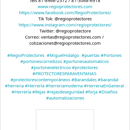
Tels 81-8466-2372 / 81-3068-6918
www.regioprotectores.com
https://www.facebook.com/RegioProtectores/
Tik Tok: @regioprotectores
https://www.instagram.com/regioprotectores/
Twitter: @regioprotectore
Correo: ventas@regioprotectores.com / 
cotizaciones@regioprotectores.com
#RegioProtectores
#MiguelHidalgo
#puertas
#Portones
#portonescorredizos
#portonesautomaticos
#portoneselectricos
#protectores
#PROTECTORESPARAVENTANAS
#protectorescontemporáneos
#Barandales
#barandal
#herreria
#Herrería
#herreriamoderna
#HerreriaEnGeneral
#Herrería
#Rejas
#rejasdeseguridad
#forja
#Diseños
#automatizaciones