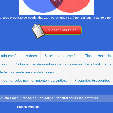
, todo producto se puede abaratar, pero nunca será por ser buena gente o por 
 fabricación
Videos
Solicite su cotización
Tips de Herrería
a esto
Sobre el uso de nombres de fraccionamientos - Deslinde de
e fechas límite para instalaciones
ión de herrería, mantenimiento y garantías.
Preguntas Frecuentes
tiqueta
Fracc. Prados de San Jorge
.
Mostrar todas las entradas
Página Principal