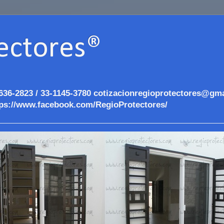
ectores®
636-2823 / 33-1145-3780 cotizacionregioprotectores@gma
ps://www.facebook.com/RegioProtectores/