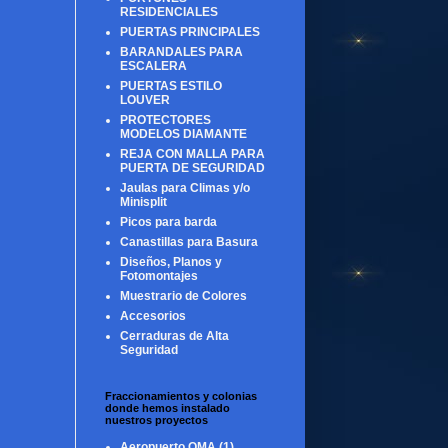
RESIDENCIALES
PUERTAS PRINCIPALES
BARANDALES PARA
ESCALERA
PUERTAS ESTILO
LOUVER
PROTECTORES
MODELOS DIAMANTE
REJA CON MALLA PARA
PUERTA DE SEGURIDAD
Jaulas para Climas y/o
Minisplit
Picos para barda
Canastillas para Basura
Diseños, Planos y
Fotomontajes
Muestrario de Colores
Accesorios
Cerraduras de Alta
Seguridad
Fraccionamientos y colonias
donde hemos instalado
nuestros proyectos
Aeropuerto OMA
(1)