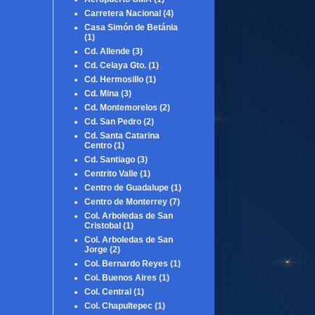
Carretera Nacional
(4)
Casa Simón de Betánia
(1)
Cd. Allende
(3)
Cd. Celaya Gto.
(1)
Cd. Hermosillo
(1)
Cd. Mina
(3)
Cd. Montemorelos
(2)
Cd. San Pedro
(2)
Cd. Santa Catarina
Centro
(1)
Cd. Santiago
(3)
Centrito Valle
(1)
Centro de Guadalupe
(1)
Centro de Monterrey
(7)
Col. Arboledas de San
Cristobal
(1)
Col. Arboledas de San
Jorge
(2)
Col. Bernardo Reyes
(1)
Col. Buenos Aires
(1)
Col. Central
(1)
Col. Chapultepec
(1)