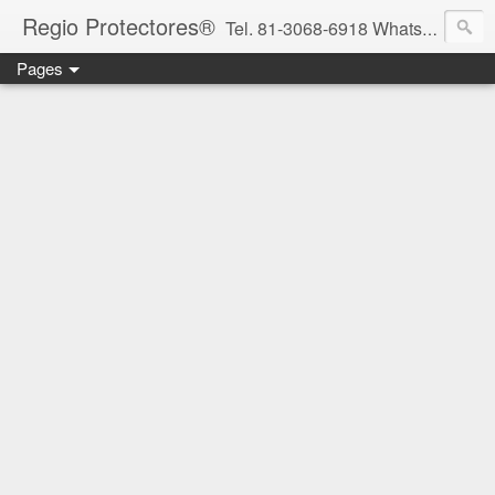
Regio Protectores®
Tel. 81-3068-6918 WhatsApp 81-2636-2823 / 33-1145-3780 cotizacionregioprotectores@gmail.com / regioprotectores@gmail.com https://www.facebook.com/RegioProtectores/
Pages