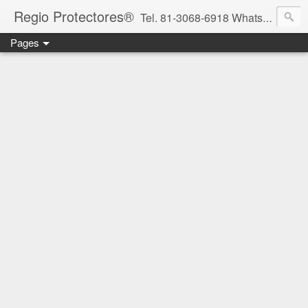
Regio Protectores®
Tel. 81-3068-6918 WhatsApp 81-2636-2823 / 33-1145-3780 cotizacionregioprotectores@gmail.com / regioprotectores@gmail.com https://www.facebook.com/RegioProtectores/
Pages