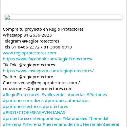
Compra tu proyecto en Regio Protectores
Whatsapp 81-2636-2823
Telegram @RegioProtectores
Tels 81-8466-2372 / 81-3068-6918
www.regioprotectores.com
https://www.facebook.com/RegioProtectores/
Tik Tok: @regioprotectores
https://www.instagram.com/regioprotectores/
Twitter: @regioprotectore
Correo: ventas@regioprotectores.com / 
cotizaciones@regioprotectores.com
#RegioProtectores
#valleverde
#puertas
#Portones
#portonescorredizos
#portonesautomaticos
#portoneselectricos
#protectores
#PROTECTORESPARAVENTANAS
#protectorescontemporáneos
#Barandales
#barandal
#herreria
#Herrería
#herreriamoderna
#HerreriaEnGeneral