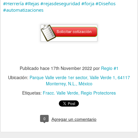
#Herrería
#Rejas
#rejasdeseguridad
#forja
#Diseños
#automatizaciones
Publicado hace
17th November 2022
por
Regio #1
Ubicación:
Parque Valle verde 1er sector, Valle Verde 1, 64117
Monterrey, N.L., México
Etiquetas:
Fracc. Valle Verde
Regio Protectores
0
Agregar un comentario