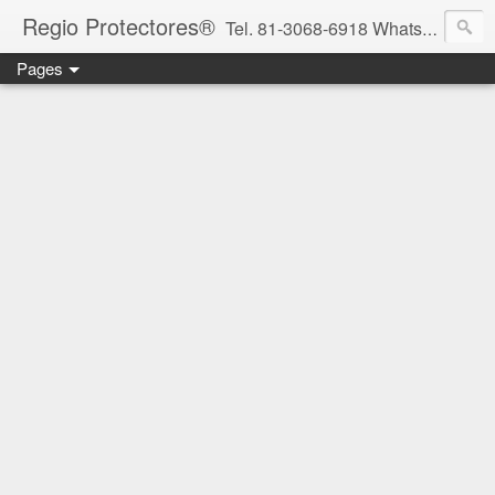
Regio Protectores®
Tel. 81-3068-6918 WhatsApp 81-2636-2823 / 33-1145-3780 cotizacionregioprotectores@gmail.com / regioprotectores@gmail.com https://www.facebook.com/RegioProtectores/
Pages