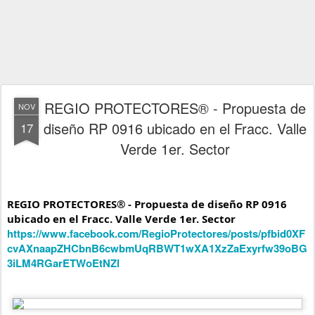
REGIO PROTECTORES® - Propuesta de
NOV
diseño RP 0916 ubicado en el Fracc. Valle
17
Verde 1er. Sector
REGIO PROTECTORES® - Propuesta de diseño RP 0916 
https://www.facebook.com/RegioProtectores/posts/pfbid0XF
cvAXnaapZHCbnB6cwbmUqRBWT1wXA1XzZaExyrfw39oBG
3iLM4RGarETWoEtNZl