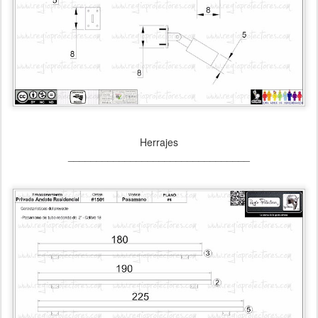
Herrajes
________________________________