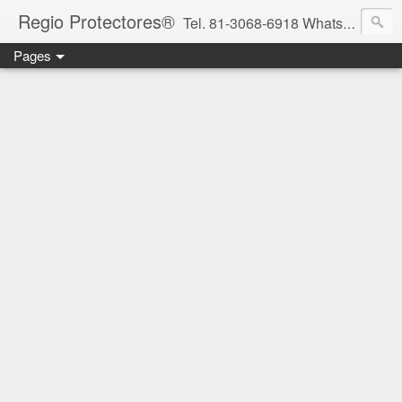
Regio Protectores®
Tel. 81-3068-6918 WhatsApp 81-2636-2823 / 33-1145-3780 cotizacionregioprotectores@gmail.com / regioprotectores@gmail.com https://www.facebook.com/RegioProtectores/
Pages