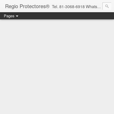
Regio Protectores®
Tel. 81-3068-6918 WhatsApp 81-2636-2823 / 33-1145-3780 cotizacionregioprotectores@gmail.com / regioprotectores@gmail.com https://www.facebook.com/RegioProtectores/
Pages