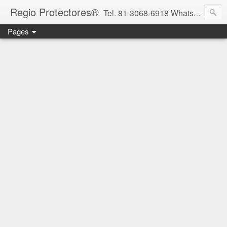
Regio Protectores®
Tel. 81-3068-6918 WhatsApp 81-2636-2823 / 33-1145-3780 cotizacionregioprotectores@gmail.com / regioprotectores@gmail.com https://www.facebook.com/RegioProtectores/
Pages