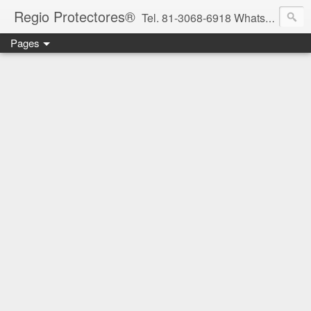
Regio Protectores®
Tel. 81-3068-6918 WhatsApp 81-2636-2823 / 33-1145-3780 cotizacionregioprotectores@gmail.com / regioprotectores@gmail.com https://www.facebook.com/RegioProtectores/
Pages