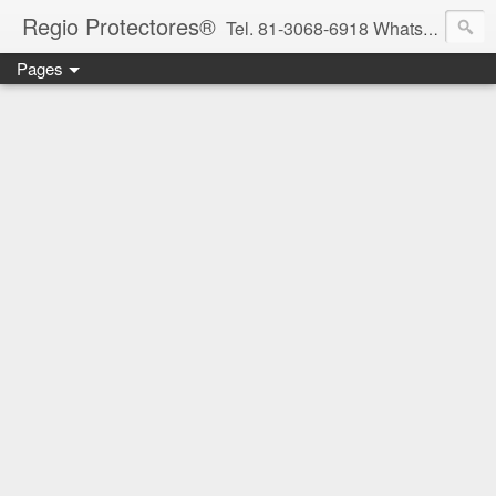
Regio Protectores®
Tel. 81-3068-6918 WhatsApp 81-2636-2823 / 33-1145-3780 cotizacionregioprotectores@gmail.com / regioprotectores@gmail.com https://www.facebook.com/RegioProtectores/
Pages