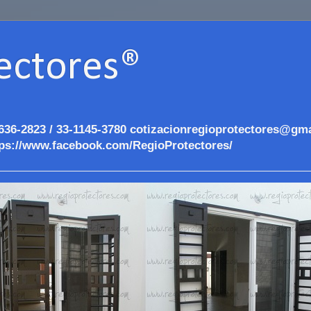
ectores®
636-2823 / 33-1145-3780 cotizacionregioprotectores@gma
ps://www.facebook.com/RegioProtectores/