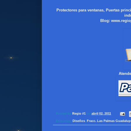
Protectores para ventanas, Puertas princ
ind
Blog:
www.regio
Atende
Posted by
Regio #1
on
abril 02, 2011
Etiquetas:
Diseños
,
Fracc. Las Palmas Guadalup