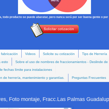
, todo producto se puede abaratar, pero nunca será por ser buena gente o por 
 fabricación
Videos
Solicite su cotización
Tips de Herrería
a esto
Sobre el uso de nombres de fraccionamientos - Deslinde de
e fechas límite para instalaciones
ión de herrería, mantenimiento y garantías.
Preguntas Frecuentes
ores, Foto montaje, Fracc.Las Palmas Guadalu