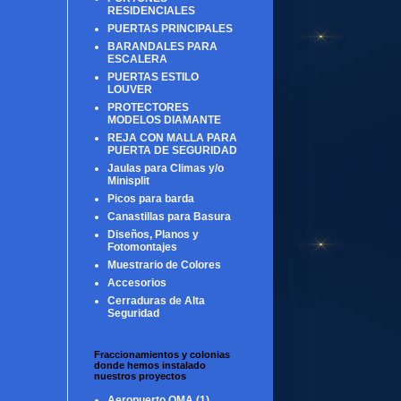
RESIDENCIALES
PUERTAS PRINCIPALES
BARANDALES PARA
ESCALERA
PUERTAS ESTILO
LOUVER
PROTECTORES
MODELOS DIAMANTE
REJA CON MALLA PARA
PUERTA DE SEGURIDAD
Jaulas para Climas y/o
Minisplit
Picos para barda
Canastillas para Basura
Diseños, Planos y
Fotomontajes
Muestrario de Colores
Accesorios
Cerraduras de Alta
Seguridad
Fraccionamientos y colonias
donde hemos instalado
nuestros proyectos
Aeropuerto OMA
(1)