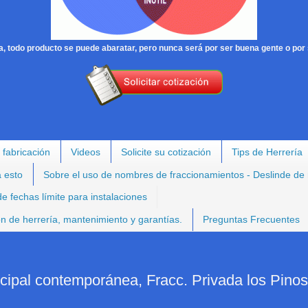
, todo producto se puede abaratar, pero nunca será por ser buena gente o por 
 fabricación
Videos
Solicite su cotización
Tips de Herrería
a esto
Sobre el uso de nombres de fraccionamientos - Deslinde de
e fechas límite para instalaciones
ión de herrería, mantenimiento y garantías.
Preguntas Frecuentes
ncipal contemporánea, Fracc. Privada los Pinos