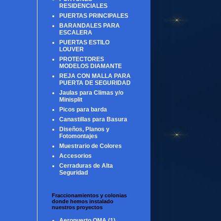
RESIDENCIALES
PUERTAS PRINCIPALES
BARANDALES PARA
ESCALERA
PUERTAS ESTILO
LOUVER
PROTECTORES
MODELOS DIAMANTE
REJA CON MALLA PARA
PUERTA DE SEGURIDAD
Jaulas para Climas y/o
Minisplit
Picos para barda
Canastillas para Basura
Diseños, Planos y
Fotomontajes
Muestrario de Colores
Accesorios
Cerraduras de Alta
Seguridad
Fraccionamientos y colonias
donde hemos instalado
nuestros proyectos
Aeropuerto OMA
(1)