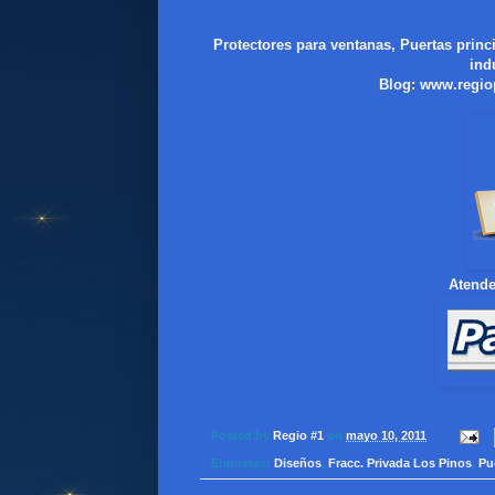
Protectores para ventanas, Puertas princ
ind
Blog:
www.regio
Atende
Posted by
Regio #1
on
mayo 10, 2011
Etiquetas:
Diseños
,
Fracc. Privada Los Pinos
,
Pu