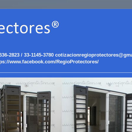
ectores®
636-2823 / 33-1145-3780 cotizacionregioprotectores@gma
ps://www.facebook.com/RegioProtectores/