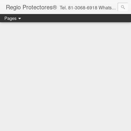
Regio Protectores®
Tel. 81-3068-6918 WhatsApp 81-2636-2823 / 33-1145-3780 cotizacionregioprotectores@gmail.com / regioprotectores@gmail.com https://www.facebook.com/RegioProtectores/
Pages