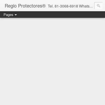
Regio Protectores®
Tel. 81-3068-6918 WhatsApp 81-2636-2823 / 33-1145-3780 cotizacionregioprotectores@gmail.com / regioprotectores@gmail.com https://www.facebook.com/RegioProtectores/
Pages