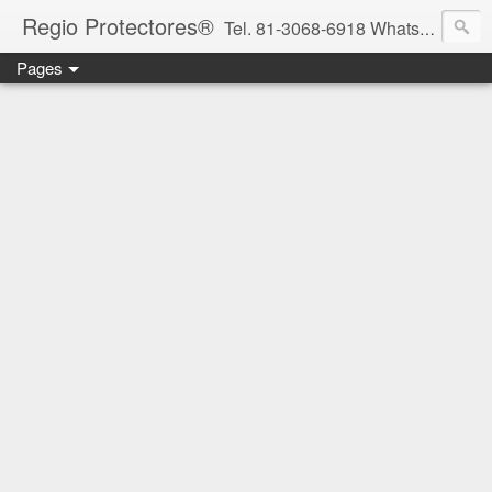
Regio Protectores®
Tel. 81-3068-6918 WhatsApp 81-2636-2823 / 33-1145-3780 cotizacionregioprotectores@gmail.com / regioprotectores@gmail.com https://www.facebook.com/RegioProtectores/
Pages