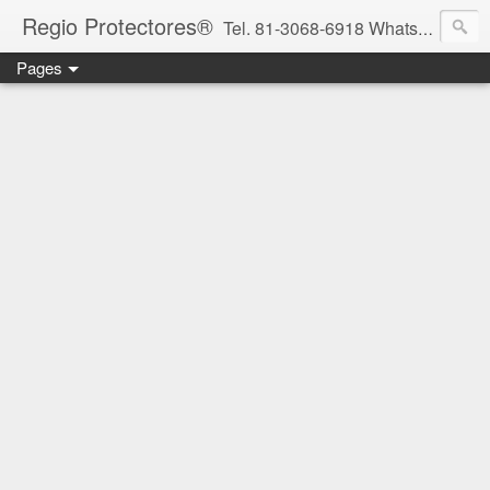
Regio Protectores®
Tel. 81-3068-6918 WhatsApp 81-2636-2823 / 33-1145-3780 cotizacionregioprotectores@gmail.com / regioprotectores@gmail.com https://www.facebook.com/RegioProtectores/
Pages