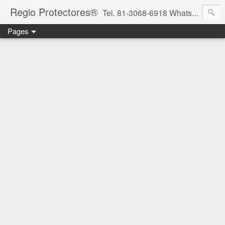
Regio Protectores®
Tel. 81-3068-6918 WhatsApp 81-2636-2823 / 33-1145-3780 cotizacionregioprotectores@gmail.com / regioprotectores@gmail.com https://www.facebook.com/RegioProtectores/
Pages