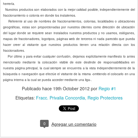
herrería.
Nuestros productos son elaborados con la mejor calidad posible, independientemente del
fraccionamiento o colonia en donde los instalemos.
Referente al uso de nombres de fraccionamientos, colonias, localidades o ubicaciones
geográficas, estas son proporcionadas por nuestros clientes como dirección de ubicación
del lugar donde se requiere sean instalados nuestros productos y no usamos, eslóganes,
mapas de fraccionadores, logotipos, páginas web de terceros ni nada parecido que pueda
hacer creer al visitante que nuestros productos tienen una relación directa con los
fraccionadores.
Por último y para evitar cualquier confusión, dejamos explícitamente manifiesto lo antes
mencionado mediante la colocación visible de este deslinde de responsabilidades en
nuestra página principal, la cual siempre se encuentra a la vista independientemente de la
búsqueda o navegación que efectúe el visitante de la misma -omitiendo el colocarlo en una
página interna a la cual se pueda acceder mediante una liga-.
Publicado hace
19th October 2012
por
Regio #1
Etiquetas:
Fracc. Privalia Concordia
Regio Protectores
0
Agregar un comentario