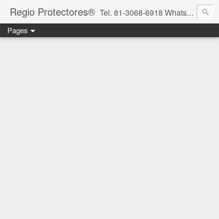
Regio Protectores®
Tel. 81-3068-6918 WhatsApp 81-2636-2823 / 33-1145-3780 cotizacionregioprotectores@gmail.com / regioprotectores@gmail.com https://www.facebook.com/RegioProtectores/
Pages