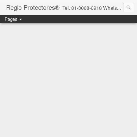
Regio Protectores®
Tel. 81-3068-6918 WhatsApp 81-2636-2823 / 33-1145-3780 cotizacionregioprotectores@gmail.com / regioprotectores@gmail.com https://www.facebook.com/RegioProtectores/
Pages