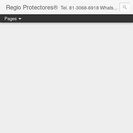
Regio Protectores®
Tel. 81-3068-6918 WhatsApp 81-2636-2823 / 33-1145-3780 cotizacionregioprotectores@gmail.com / regioprotectores@gmail.com https://www.facebook.com/RegioProtectores/
Pages