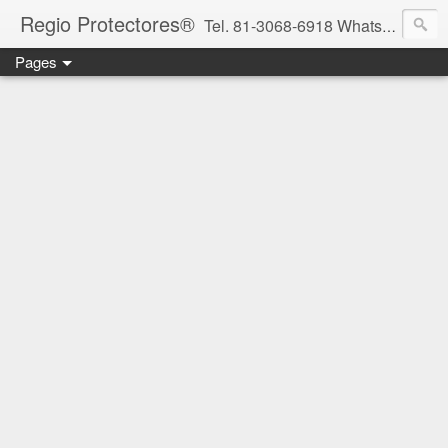
Regio Protectores®
Tel. 81-3068-6918 WhatsApp 81-2636-2823 / 33-1145-3780 cotizacionregioprotectores@gmail.com / regioprotectores@gmail.com https://www.facebook.com/RegioProtectores/
Pages