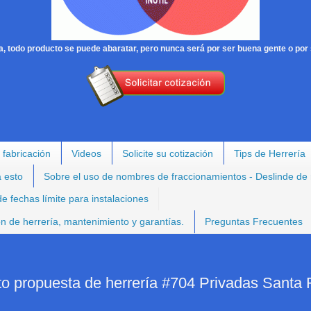
, todo producto se puede abaratar, pero nunca será por ser buena gente o por 
 fabricación
Videos
Solicite su cotización
Tips de Herrería
a esto
Sobre el uso de nombres de fraccionamientos - Deslinde de
e fechas límite para instalaciones
ión de herrería, mantenimiento y garantías.
Preguntas Frecuentes
to propuesta de herrería #704 Privadas Santa