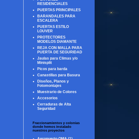
RESIDENCIALES
PUERTAS PRINCIPALES
BARANDALES PARA
ESCALERA
PUERTAS ESTILO
LOUVER
PROTECTORES
MODELOS DIAMANTE
REJA CON MALLA PARA
PUERTA DE SEGURIDAD
Jaulas para Climas y/o
Minisplit
Picos para barda
Canastillas para Basura
Diseños, Planos y
Fotomontajes
Muestrario de Colores
Accesorios
Cerraduras de Alta
Seguridad
Fraccionamientos y colonias
donde hemos instalado
nuestros proyectos
Aeropuerto OMA
(1)