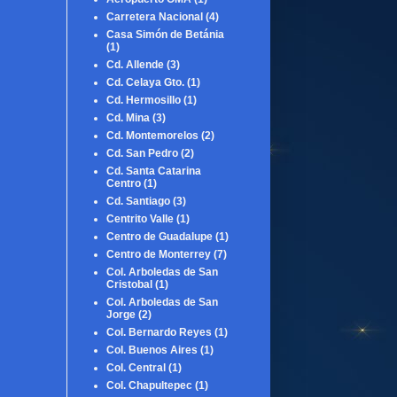
Carretera Nacional
(4)
Casa Simón de Betánia
(1)
Cd. Allende
(3)
Cd. Celaya Gto.
(1)
Cd. Hermosillo
(1)
Cd. Mina
(3)
Cd. Montemorelos
(2)
Cd. San Pedro
(2)
Cd. Santa Catarina
Centro
(1)
Cd. Santiago
(3)
Centrito Valle
(1)
Centro de Guadalupe
(1)
Centro de Monterrey
(7)
Col. Arboledas de San
Cristobal
(1)
Col. Arboledas de San
Jorge
(2)
Col. Bernardo Reyes
(1)
Col. Buenos Aires
(1)
Col. Central
(1)
Col. Chapultepec
(1)