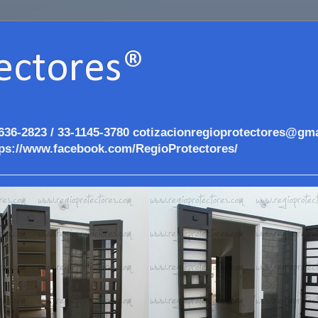
ectores®
636-2823 / 33-1145-3780 cotizacionregioprotectores@gma
ps://www.facebook.com/RegioProtectores/