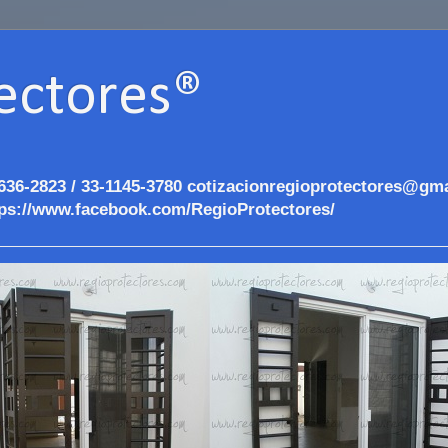
ectores®
636-2823 / 33-1145-3780 cotizacionregioprotectores@gma
ps://www.facebook.com/RegioProtectores/