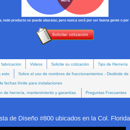
, todo producto se puede abaratar, pero nunca será por ser buena gente o por 
 fabricación
Videos
Solicite su cotización
Tips de Herrería
a esto
Sobre el uso de nombres de fraccionamientos - Deslinde de
e fechas límite para instalaciones
ión de herrería, mantenimiento y garantías.
Preguntas Frecuentes
sta de Diseño #800 ubicados en la Col. Florida