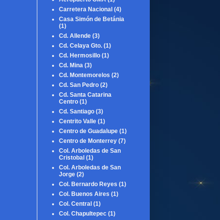
Carretera Nacional
(4)
Casa Simón de Betánia
(1)
Cd. Allende
(3)
Cd. Celaya Gto.
(1)
Cd. Hermosillo
(1)
Cd. Mina
(3)
Cd. Montemorelos
(2)
Cd. San Pedro
(2)
Cd. Santa Catarina
Centro
(1)
Cd. Santiago
(3)
Centrito Valle
(1)
Centro de Guadalupe
(1)
Centro de Monterrey
(7)
Col. Arboledas de San
Cristobal
(1)
Col. Arboledas de San
Jorge
(2)
Col. Bernardo Reyes
(1)
Col. Buenos Aires
(1)
Col. Central
(1)
Col. Chapultepec
(1)