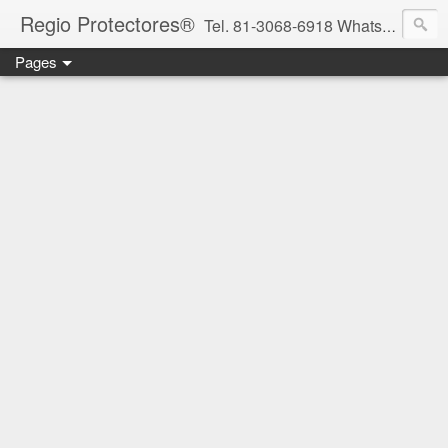
Regio Protectores®
Tel. 81-3068-6918 WhatsApp 81-2636-2823 / 33-1145-3780 cotizacionregioprotectores@gmail.com / regioprotectores@gmail.com https://www.facebook.com/RegioProtectores/
Pages