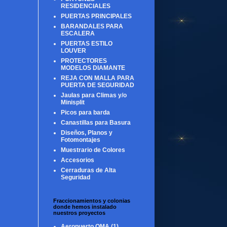
RESIDENCIALES
PUERTAS PRINCIPALES
BARANDALES PARA
ESCALERA
PUERTAS ESTILO
LOUVER
PROTECTORES
MODELOS DIAMANTE
REJA CON MALLA PARA
PUERTA DE SEGURIDAD
Jaulas para Climas y/o
Minisplit
Picos para barda
Canastillas para Basura
Diseños, Planos y
Fotomontajes
Muestrario de Colores
Accesorios
Cerraduras de Alta
Seguridad
Fraccionamientos y colonias
donde hemos instalado
nuestros proyectos
Aeropuerto OMA
(1)