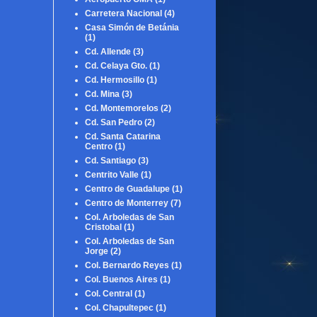
Carretera Nacional
(4)
Casa Simón de Betánia
(1)
Cd. Allende
(3)
Cd. Celaya Gto.
(1)
Cd. Hermosillo
(1)
Cd. Mina
(3)
Cd. Montemorelos
(2)
Cd. San Pedro
(2)
Cd. Santa Catarina
Centro
(1)
Cd. Santiago
(3)
Centrito Valle
(1)
Centro de Guadalupe
(1)
Centro de Monterrey
(7)
Col. Arboledas de San
Cristobal
(1)
Col. Arboledas de San
Jorge
(2)
Col. Bernardo Reyes
(1)
Col. Buenos Aires
(1)
Col. Central
(1)
Col. Chapultepec
(1)