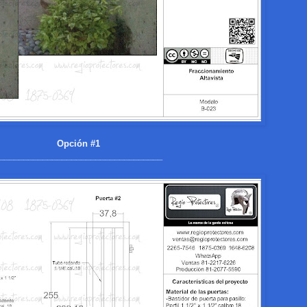
Opción #1
__________________________________