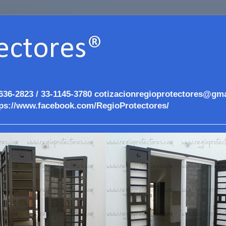
ectores®
636-2823 / 33-1145-3780 cotizacionregioprotectores@gma
ps://www.facebook.com/RegioProtectores/