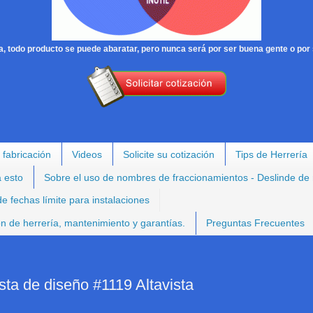
, todo producto se puede abaratar, pero nunca será por ser buena gente o por 
 fabricación
Videos
Solicite su cotización
Tips de Herrería
a esto
Sobre el uso de nombres de fraccionamientos - Deslinde de
e fechas límite para instalaciones
ión de herrería, mantenimiento y garantías.
Preguntas Frecuentes
sta de diseño #1119 Altavista