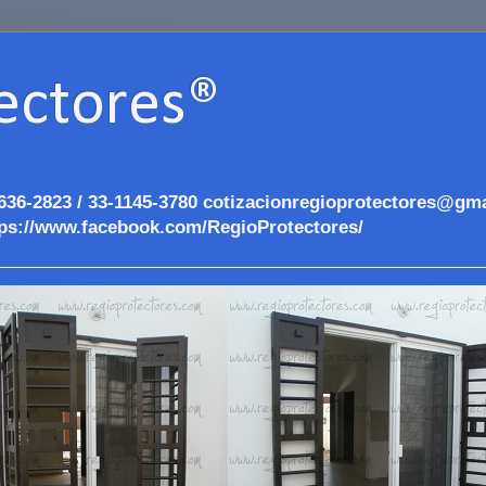
ectores®
636-2823 / 33-1145-3780 cotizacionregioprotectores@gma
ps://www.facebook.com/RegioProtectores/