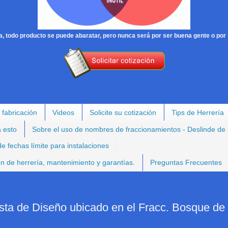
, todo producto se puede abaratar, pero nunca será por ser buena gente o por 
 fabricación
Videos
Solicite su cotización
Tips de Herrería
a esto
Sobre el uso de nombres de fraccionamientos - Deslinde de
e fechas límite para instalaciones
ión de herrería, mantenimiento y garantías.
Preguntas Frecuentes
sta de Diseño ubicado en el Fracc. Bosque de