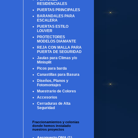
RESIDENCIALES
PUERTAS PRINCIPALES
BARANDALES PARA
ESCALERA
PUERTAS ESTILO
LOUVER
PROTECTORES
MODELOS DIAMANTE
REJA CON MALLA PARA
PUERTA DE SEGURIDAD
Jaulas para Climas y/o
Minisplit
Picos para barda
Canastillas para Basura
Diseños, Planos y
Fotomontajes
Muestrario de Colores
Accesorios
Cerraduras de Alta
Seguridad
Fraccionamientos y colonias
donde hemos instalado
nuestros proyectos
Aeropuerto OMA
(1)