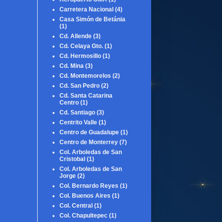
Carretera Nacional
(4)
Casa Simón de Betánia
(1)
Cd. Allende
(3)
Cd. Celaya Gto.
(1)
Cd. Hermosillo
(1)
Cd. Mina
(3)
Cd. Montemorelos
(2)
Cd. San Pedro
(2)
Cd. Santa Catarina
Centro
(1)
Cd. Santiago
(3)
Centrito Valle
(1)
Centro de Guadalupe
(1)
Centro de Monterrey
(7)
Col. Arboledas de San
Cristobal
(1)
Col. Arboledas de San
Jorge
(2)
Col. Bernardo Reyes
(1)
Col. Buenos Aires
(1)
Col. Central
(1)
Col. Chapultepec
(1)